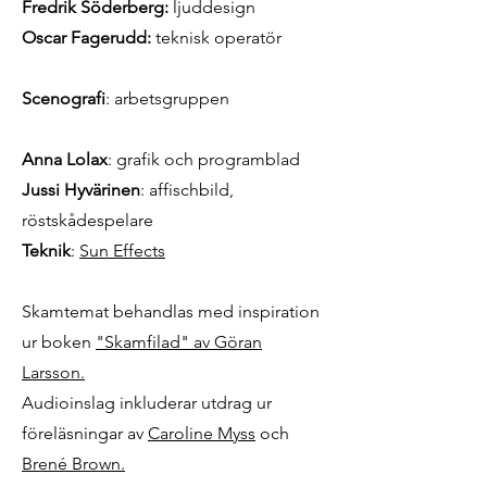
Fredrik Söderberg:
ljuddesign
Oscar Fagerudd:
teknisk operatör
Scenografi
: arbetsgruppen
Anna Lolax
: grafik och programblad
Jussi Hyvärinen
: affischbild,
röstskådespelare
Teknik
:
Sun Effects
Skamtemat behandlas med inspiration
ur boken
"Skamfilad" av Göran
Larsson.
Audioinslag inkluderar utdrag ur
föreläsningar av
Caroline Myss
och
Brené Brown.